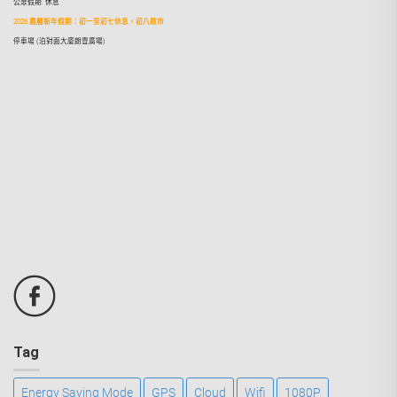
公眾假期: 休息
2026 農曆新年假期：初一至初七休息，初八啟市
停車場 (泊對面大廈朗壹廣場)
Tag
Energy Saving Mode
GPS
Cloud
Wifi
1080P