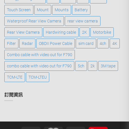
Touch Screen
Mount
Mounts
Battery
Waterproof Rear View Camera
rear view camera
Rear View Camera
Hardwiring cable
2K
Motorbike
Filter
Radar
OBDII Power Cable
sim card
4ch
4K
Combo cable with video out for F790
combo cable with video out for F790
5ch
2k
3M tape
TCM-LTE
TCM-LTEU
訂閱資訊