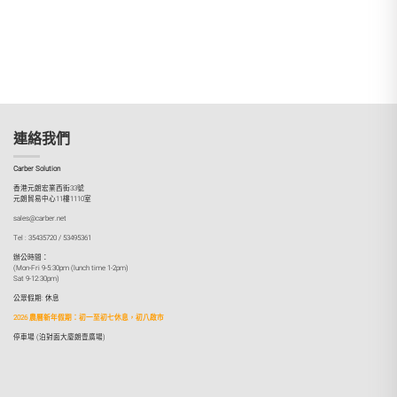
連絡我們
Carber Solution
香港元朗宏業西街33號
元朗貿易中心11樓1110室
sales@carber.net
Tel : 35435720 / 53495361
辦公時間：
(Mon-Fri 9-5:30pm (lunch time 1-2pm)
Sat 9-12:30pm)
公眾假期: 休息
2026 農曆新年假期：初一至初七休息，初八啟市
停車場 (泊對面大廈朗壹廣場)