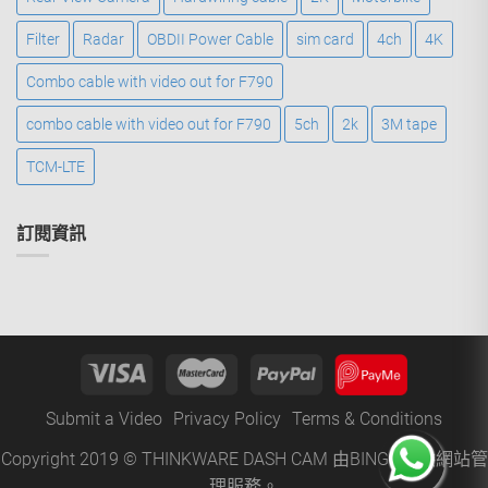
Filter
Radar
OBDII Power Cable
sim card
4ch
4K
Combo cable with video out for F790
combo cable with video out for F790
5ch
2k
3M tape
TCM-LTE
訂閱資訊
Submit a Video
Privacy Policy
Terms & Conditions
Copyright 2019 © THINKWARE DASH CAM 由
BINGO
提供網站管
理服務。