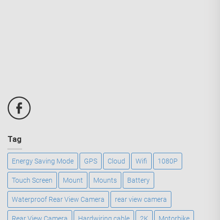
Tag
Energy Saving Mode
GPS
Cloud
Wifi
1080P
Touch Screen
Mount
Mounts
Battery
Waterproof Rear View Camera
rear view camera
Rear View Camera
Hardwiring cable
2K
Motorbike