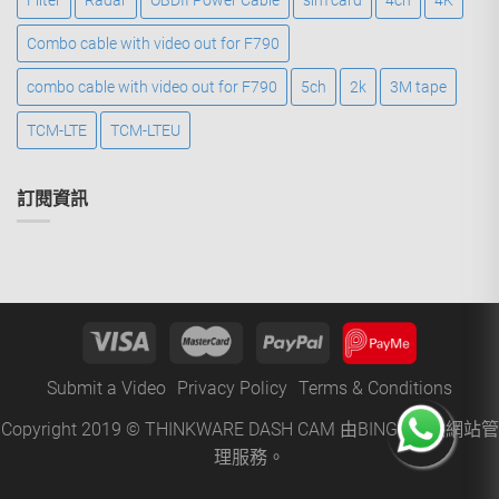
Filter
Radar
OBDII Power Cable
sim card
4ch
4K
Combo cable with video out for F790
combo cable with video out for F790
5ch
2k
3M tape
TCM-LTE
TCM-LTEU
訂閱資訊
Submit a Video
Privacy Policy
Terms & Conditions
Copyright 2019 © THINKWARE DASH CAM 由
BINGO
提供網站管
理服務。