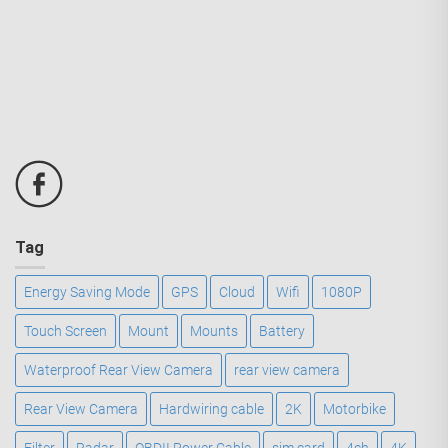
Tag
Energy Saving Mode
GPS
Cloud
Wifi
1080P
Touch Screen
Mount
Mounts
Battery
Waterproof Rear View Camera
rear view camera
Rear View Camera
Hardwiring cable
2K
Motorbike