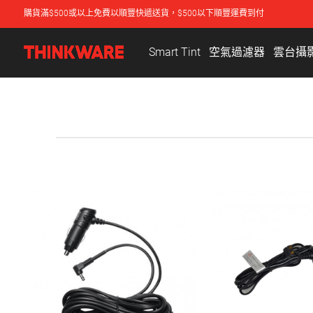
購貨滿$500或以上免費以順豐快遞送貨，$500以下順豐運費到付
Smart Tint
空氣過濾器
雲台攝