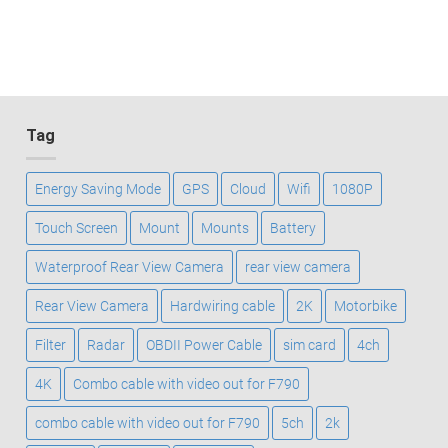
Tag
Energy Saving Mode
GPS
Cloud
Wifi
1080P
Touch Screen
Mount
Mounts
Battery
Waterproof Rear View Camera
rear view camera
Rear View Camera
Hardwiring cable
2K
Motorbike
Filter
Radar
OBDII Power Cable
sim card
4ch
4K
Combo cable with video out for F790
combo cable with video out for F790
5ch
2k