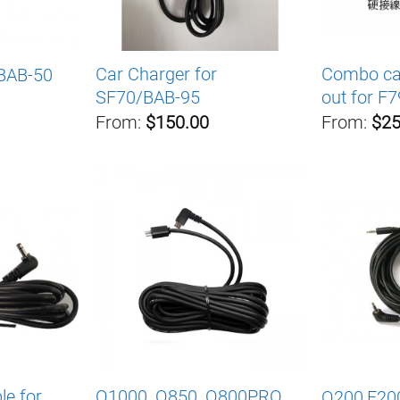
Car Charger for
Combo cab
 BAB-50
SF70/BAB-95
out for F
From:
$150.00
From:
$25
le for
Q1000, Q850, Q800PRO
Q200,F