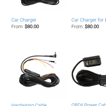
Car Charger
Car Charger for
From:
$80.00
From:
$80.00
OBDII Power Cab
Hardwiring Cable