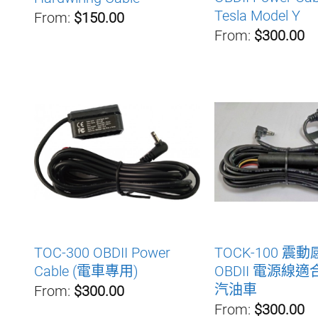
Tesla Model Y
From:
$150.00
From:
$300.00
TOC-300 OBDII Power
TOCK-100 震
Cable (電車專用)
OBDII 電源線
汽油車
From:
$300.00
From:
$300.00