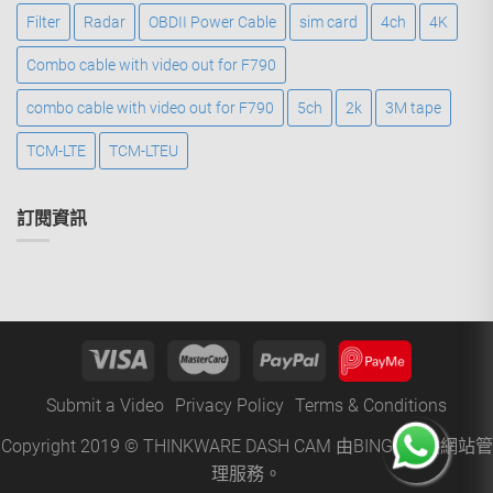
Filter
Radar
OBDII Power Cable
sim card
4ch
4K
Combo cable with video out for F790
combo cable with video out for F790
5ch
2k
3M tape
TCM-LTE
TCM-LTEU
訂閱資訊
Submit a Video
Privacy Policy
Terms & Conditions
Copyright 2019 © THINKWARE DASH CAM 由
BINGO
提供網站管
理服務。