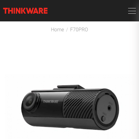
Home
/
F70PRO