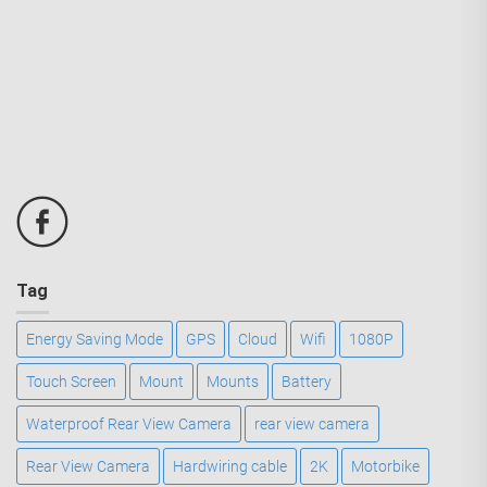
Tag
Energy Saving Mode
GPS
Cloud
Wifi
1080P
Touch Screen
Mount
Mounts
Battery
Waterproof Rear View Camera
rear view camera
Rear View Camera
Hardwiring cable
2K
Motorbike